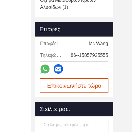
Όχημα Μεταφορών Κρύων
Αλυσίδων
(1)
Επαφές
Επαφές:
Mr. Wang
Τηλεφώνημα:
86--15857925555
Επικοινωνήστε τώρα
Στείλτε μας.