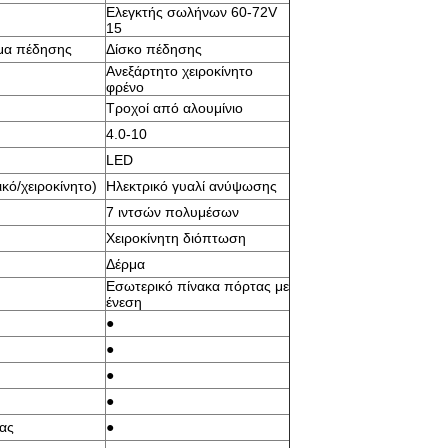
Ελεγκτής σωλήνων 60-72V
15
μα πέδησης
Δίσκο πέδησης
Ανεξάρτητο χειροκίνητο
φρένο
Τροχοί από αλουμίνιο
4.0-10
LED
κό/χειροκίνητο)
Ηλεκτρικό γυαλί ανύψωσης
7 ιντσών πολυμέσων
Χειροκίνητη διόπτωση
Δέρμα
Εσωτερικό πίνακα πόρτας με
ένεση
●
●
●
●
ας
●