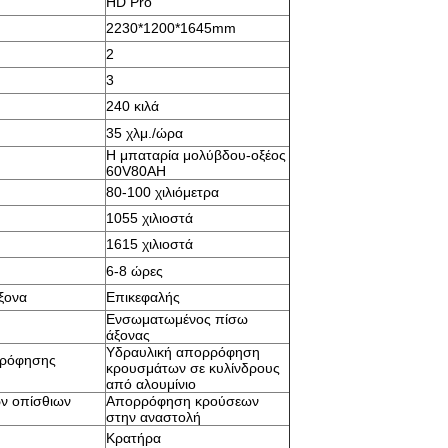
HD Pro
2230*1200*1645mm
2
3
240 κιλά
35 χλμ./ώρα
Η μπαταρία μολύβδου-οξέος
60V80AH
80-100 χιλιόμετρα
1055 χιλιοστά
1615 χιλιοστά
6-8 ώρες
ξονα
Επικεφαλής
Ενσωματωμένος πίσω
άξονας
Υδραυλική απορρόφηση
ρρόφησης
κρουσμάτων σε κυλίνδρους
από αλουμίνιο
ν οπίσθιων
Απορρόφηση κρούσεων
στην αναστολή
Κρατήρα