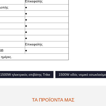
Επικεφαλής
λοπής
●
●
●
●
●
●
Επικεφαλής
SB
●
5 ημέρες.
1500W ηλεκτρικός επιβάτης Trike
1500W οδός νομικό εσωκλειόμε
ΤΑ ΠΡΟΪΌΝΤΑ ΜΑΣ