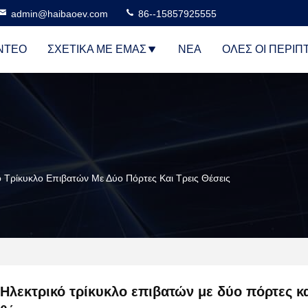
admin@haibaoev.com
86--15857925555
ΝΤΕΟ
ΣΧΕΤΙΚΆ ΜΕ ΕΜΆΣ
ΝΈΑ
ΌΛΕΣ ΟΙ ΠΕΡΙΠ
ό Τρίκυκλο Επιβατών Με Δύο Πόρτες Και Τρεις Θέσεις
Ηλεκτρικό τρίκυκλο επιβατών με δύο πόρτες κα