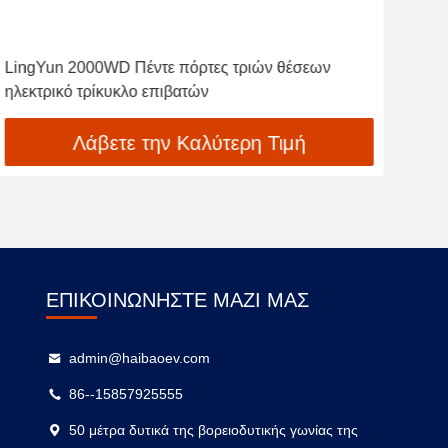
LingYun 2000WD Πέντε πόρτες τριών θέσεων
K01 
ηλεκτρικό τρίκυκλο επιβατών
150
Λάβετε την Καλύτερη Τιμή
ΕΠΙΚΟΙΝΩΝΉΣΤΕ ΜΑΖΊ ΜΑΣ
admin@haibaoev.com
86--15857925555
50 μέτρα δυτικά της βορειοδυτικής γωνίας της