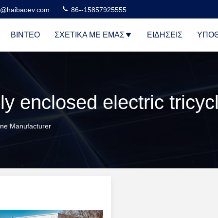
n@haibaoev.com
86--15857925555
ΒΊΝΤΕΟ
ΣΧΕΤΙΚΆ ΜΕ ΕΜΆΣ
ΕΙΔΉΣΕΙΣ
ΥΠΟΘ
line Manufacturer