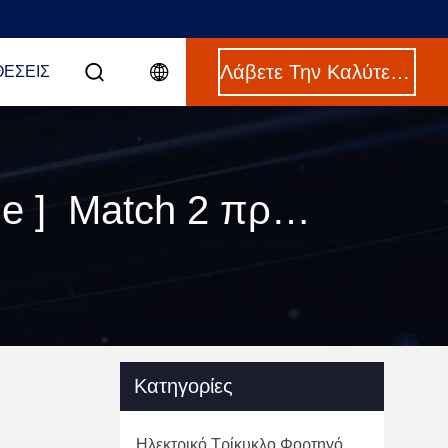
Λάβετε Την Καλύτερη Τιμή
ΈΣΕΙΣ
Keywords [ legal fully enclosed electric tricycle ] Match 2 προϊόντα
Κατηγορίες
Ηλεκτρικό Τρίκυκλο Φορτηγό