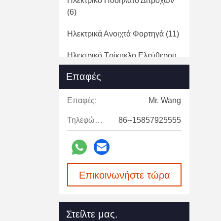
Ηλεκτρικό Ποδήλατο Δίτροχων
(6)
Ηλεκτρικά Ανοιχτά Φορτηγά
(11)
Ηλεκτρικό Τρίκυκλο Ελεύθερου
Χρόνου
(3)
Επαφές
ATV UTV
(11)
Επαφές:
Mr. Wang
Ρυμουλκό Rv Ταξιδιού
(1)
Τηλεφώνημα:
86--15857925555
Camper Van RV Motorhome
(2)
Ηλεκτρικό Τρίκυκλο Παράδοσης
(1)
Επικοινωνήστε τώρα
Ηλεκτρικό Όχημα Υγιεινής
(1)
Όχημα Μεταφορών Κρύων
Στείλτε μας.