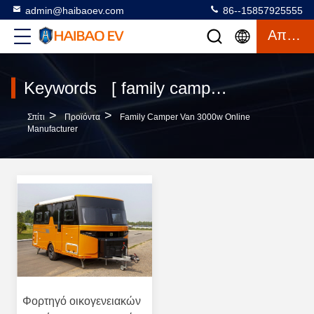
admin@haibaoev.com
86--15857925555
Απόσπασμα
Keywords [ family camper van 3000w ] Match 1 προϊόντα
>
>
Σπίτι
Προϊόντα
Family Camper Van 3000w Online
Manufacturer
Φορτηγό οικογενειακών