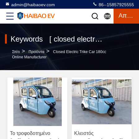
admin@haibaoev.com
86--15857925555
Απόσπασμα
Keywords [ closed electric trike car 180cc ] Match 3 προϊόντα
>
>
Σπίτι
Προϊόντα
Closed Electric Trike Car 180cc
Online Manufacturer
Το τροφοδοτημένο
Κλειστός