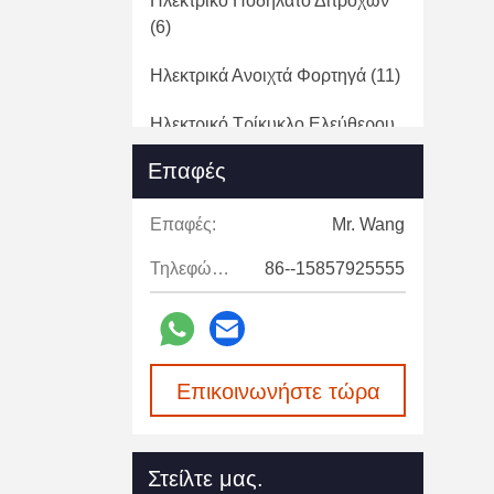
Ηλεκτρικό Ποδήλατο Δίτροχων
(6)
Ηλεκτρικά Ανοιχτά Φορτηγά
(11)
Ηλεκτρικό Τρίκυκλο Ελεύθερου
Χρόνου
(3)
Επαφές
ATV UTV
(11)
Επαφές:
Mr. Wang
Ρυμουλκό Rv Ταξιδιού
(1)
Τηλεφώνημα:
86--15857925555
Camper Van RV Motorhome
(2)
Ηλεκτρικό Τρίκυκλο Παράδοσης
(1)
Επικοινωνήστε τώρα
Ηλεκτρικό Όχημα Υγιεινής
(1)
Όχημα Μεταφορών Κρύων
Στείλτε μας.