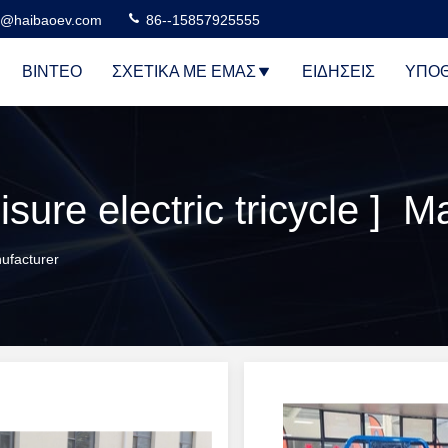
n@haibaoev.com
86--15857925555
ΒΊΝΤΕΟ
ΣΧΕΤΙΚΆ ΜΕ ΕΜΆΣ
ΕΙΔΉΣΕΙΣ
ΥΠΟΘ
ure electric tricycle ] M
nufacturer